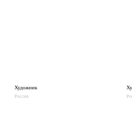
Художник
Х
Россия
Ро