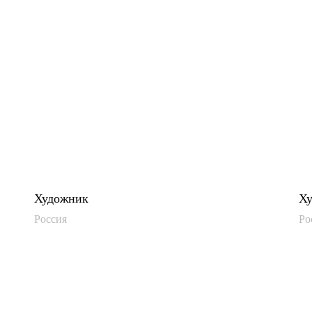
Художник
Х
Россия
Ро