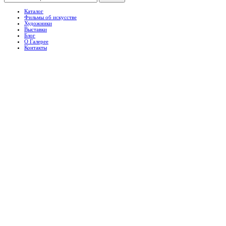
Каталог
Фильмы об искусстве
Художники
Выставки
Блог
О Галерее
Контакты