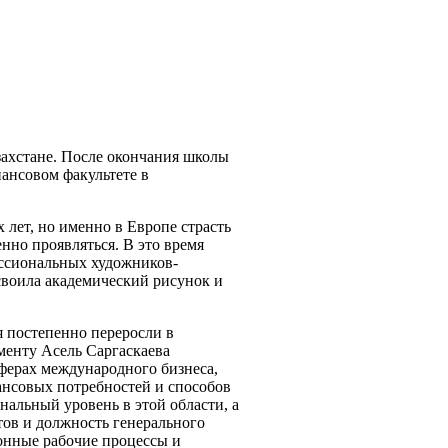
захстане. После окончания школы
ансовом факультете в
лет, но именно в Европе страсть
енно проявляться. В это время
ессиональных художников-
освоила академический рисунок и
я постепенно переросли в
менту Асель Саргаскаева
ферах международного бизнеса,
нсовых потребностей и способов
альный уровень в этой области, а
тов и должность генерального
онные рабочие процессы и