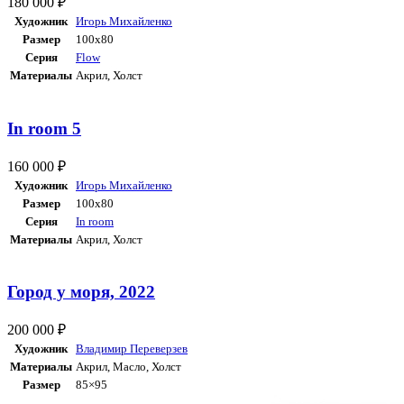
180 000
₽
Художник
Игорь Михайленко
Размер
100х80
Серия
Flow
Материалы
Акрил
,
Холст
In room 5
160 000
₽
Художник
Игорь Михайленко
Размер
100х80
Серия
In room
Материалы
Акрил
,
Холст
Город у моря, 2022
200 000
₽
Художник
Владимир Переверзев
Материалы
Акрил
,
Масло
,
Холст
Размер
85×95