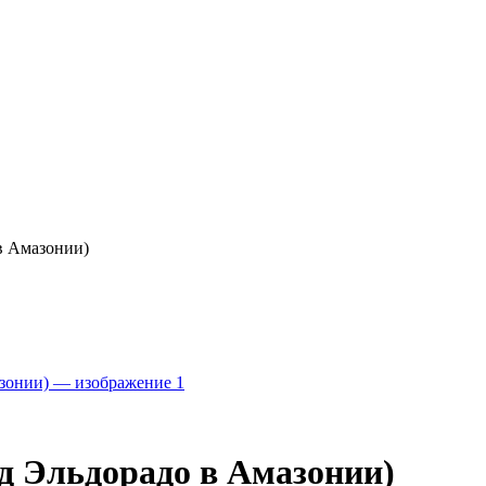
 в Амазонии)
од Эльдорадо в Амазонии)