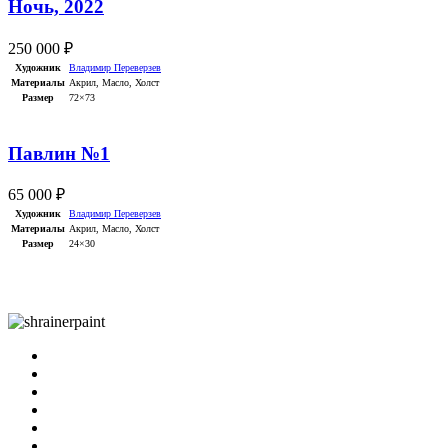
Ночь, 2022
250 000
₽
Художник
Владимир Переверзев
Материалы
Акрил
,
Масло
,
Холст
Размер
72×73
Павлин №1
65 000
₽
Художник
Владимир Переверзев
Материалы
Акрил
,
Масло
,
Холст
Размер
24×30
Каталог
Художники
Выставки
О Галерее
Фильмы об искусстве
Контакты