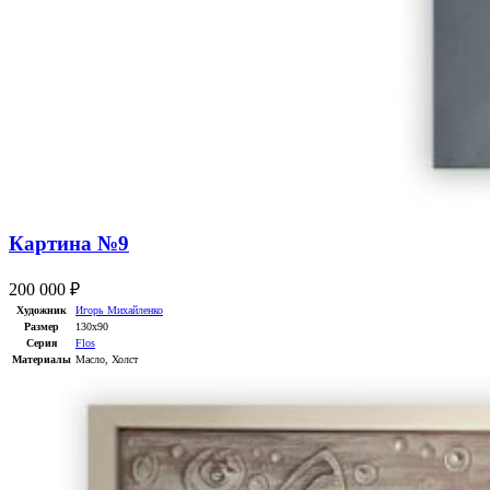
Картина №9
200 000
₽
Художник
Игорь Михайленко
Размер
130х90
Серия
Flos
Материалы
Масло
,
Холст