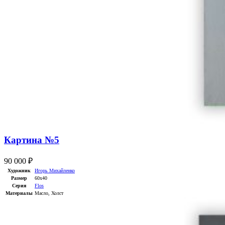
Картина №5
90 000
₽
Художник
Игорь Михайленко
Размер
60х40
Серия
Flos
Материалы
Масло
,
Холст