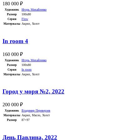
180 000
₽
Художник
Игорь Михайленко
Размер
100х80
Серия
Flow
Материалы
Акрил
,
Холст
In room 4
160 000
₽
Художник
Игорь Михайленко
Размер
100х80
Серия
In room
Материалы
Акрил
,
Холст
Город у моря №2, 2022
200 000
₽
Художник
Владимир Переверзев
Материалы
Акрил
,
Масло
,
Холст
Размер
87×97
День Павлина, 2022