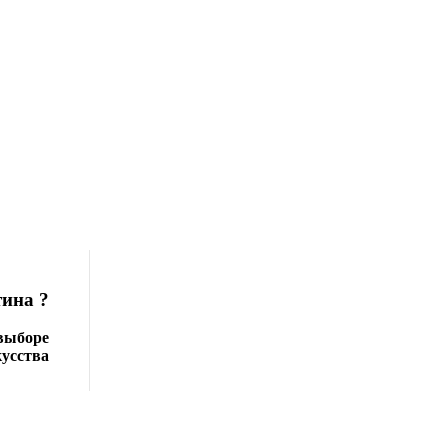
ина ?
 выборе
кусства